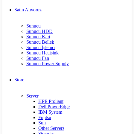
Satın Alıyoruz
Sunucu
Sunucu HDD
Sunucu Kart
Sunucu Bellek
Sunucu İşlemci
Sunucu Heatsink
Sunucu Fan
Sunucu Power Supply
Store
Server
HPE Proliant
Dell PowerEdge
IBM System
Fujitsu
Sun
Other Servers
Storages