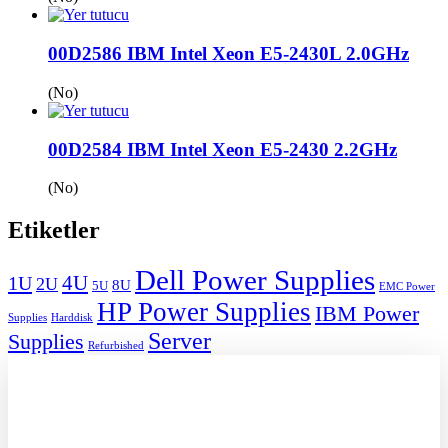
00D2586 IBM Intel Xeon E5-2430L 2.0GHz
(No)
00D2584 IBM Intel Xeon E5-2430 2.2GHz
(No)
Etiketler
Dell Power Supplies
1U
4U
2U
8U
5U
EMC Power
HP Power Supplies
IBM Power
Supplies
Harddisk
Server
Supplies
Refurbished