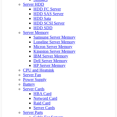
Server HDD
HDD FC Server
HDD SAS Server
HDD Sata
HDD SCSI Server
HDD SDD
Server Memory
Samsung Server Memory
Longline Server Memory
Micron Server Memory
Kingston Server Memory
IBM Server Memory
Dell Server Memory
HP Server Memory
CPU and Heatsink
Server Fan
Power Supply
Battery
Server Cards
HBA Card
Netword Card
Raid Card
Server Cards
Server Parts