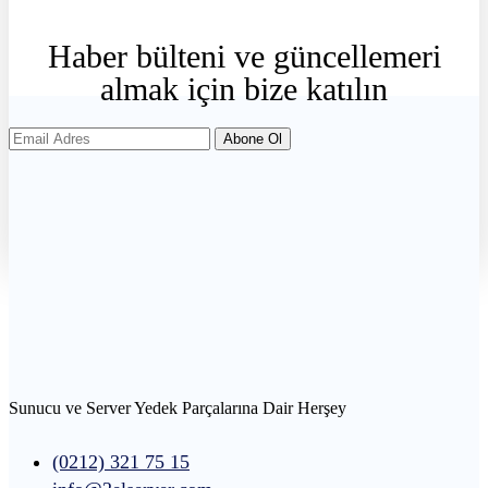
Haber
bülteni
ve
güncellemeri
almak
için
bize
katılın
Abone Ol
Sunucu ve Server Yedek Parçalarına Dair Herşey
(0212) 321 75 15