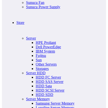
Sunucu Fan
Sunucu Power Supply
Store
Server
HPE Proliant
Dell PowerEdge
IBM System
Fujitsu
Sun
Other Servers
Storages
Server HDD
HDD FC Server
HDD SAS Server
HDD Sata
HDD SCSI Server
HDD SDD
Server Memory
Samsung Server Memory
Longline Server Memory