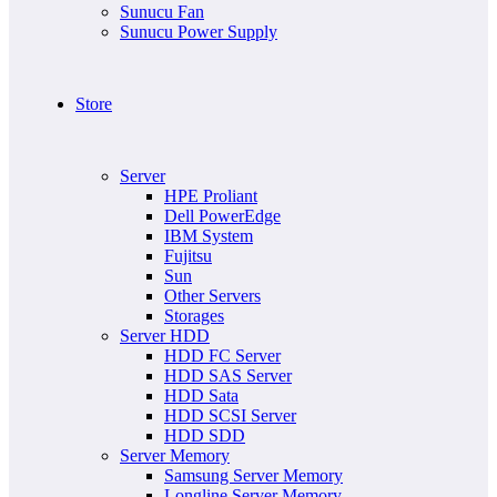
Sunucu Fan
Sunucu Power Supply
Store
Server
HPE Proliant
Dell PowerEdge
IBM System
Fujitsu
Sun
Other Servers
Storages
Server HDD
HDD FC Server
HDD SAS Server
HDD Sata
HDD SCSI Server
HDD SDD
Server Memory
Samsung Server Memory
Longline Server Memory