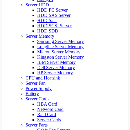
Server HDD
HDD FC Server
HDD SAS Server
HDD Sata
HDD SCSI Server
HDD SDD
Server Memory
Samsung Server Memory
Longline Server Memory
Micron Server Memory
Kingston Server Memory
IBM Server Memory
Dell Server Memory
HP Server Memory
CPU and Heatsink
Server Fan
Power Supply
Battery
Server Cards
HBA Card
Netword Card
Raid Card
Server Cards
Server Parts