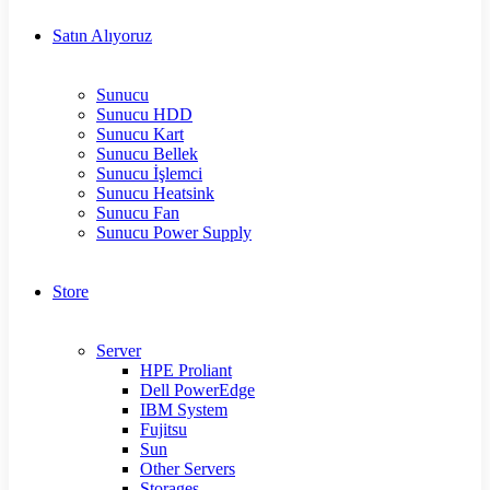
Satın Alıyoruz
Sunucu
Sunucu HDD
Sunucu Kart
Sunucu Bellek
Sunucu İşlemci
Sunucu Heatsink
Sunucu Fan
Sunucu Power Supply
Store
Server
HPE Proliant
Dell PowerEdge
IBM System
Fujitsu
Sun
Other Servers
Storages