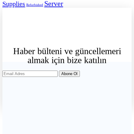
Server
Supplies
Refurbished
Haber
bülteni
ve
güncellemeri
almak
için
bize
katılın
Abone Ol