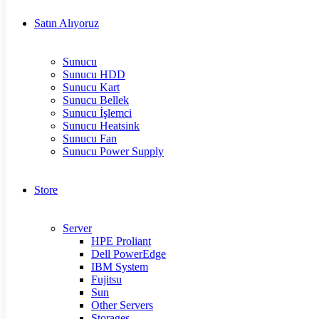
Satın Alıyoruz
Sunucu
Sunucu HDD
Sunucu Kart
Sunucu Bellek
Sunucu İşlemci
Sunucu Heatsink
Sunucu Fan
Sunucu Power Supply
Store
Server
HPE Proliant
Dell PowerEdge
IBM System
Fujitsu
Sun
Other Servers
Storages