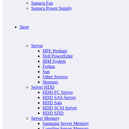
Sunucu Fan
Sunucu Power Supply
Store
Server
HPE Proliant
Dell PowerEdge
IBM System
Fujitsu
Sun
Other Servers
Storages
Server HDD
HDD FC Server
HDD SAS Server
HDD Sata
HDD SCSI Server
HDD SDD
Server Memory
Samsung Server Memory
Longline Server Memory