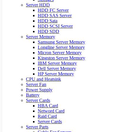
Server HDD
HDD FC Server
HDD SAS Server
HDD Sata
HDD SCSI Server
HDD SDD
Server Memory
Samsung Server Memory
Longline Server Memory
Micron Server Memory
Kingston Server Memory
IBM Server Memory
Dell Server Memory
HP Server Memory
CPU and Heatsink
Server Fan
Power Supply
Battery
Server Cards
HBA Card
Netword Card
Raid Card
Server Cards
Server Parts