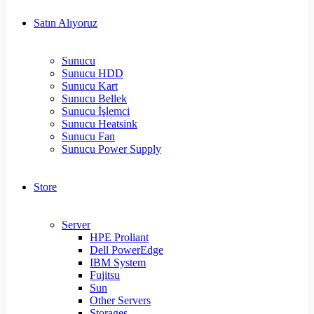
Satın Alıyoruz
Sunucu
Sunucu HDD
Sunucu Kart
Sunucu Bellek
Sunucu İşlemci
Sunucu Heatsink
Sunucu Fan
Sunucu Power Supply
Store
Server
HPE Proliant
Dell PowerEdge
IBM System
Fujitsu
Sun
Other Servers
Storages