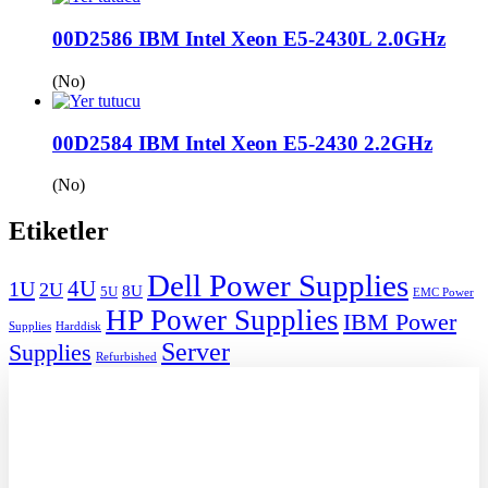
00D2586 IBM Intel Xeon E5-2430L 2.0GHz
(No)
00D2584 IBM Intel Xeon E5-2430 2.2GHz
(No)
Etiketler
Dell Power Supplies
1U
4U
2U
8U
5U
EMC Power
HP Power Supplies
IBM Power
Supplies
Harddisk
Server
Supplies
Refurbished