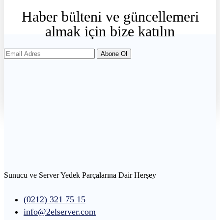
Haber
bülteni
ve
güncellemeri
almak
için
bize
katılın
Abone Ol
Sunucu ve Server Yedek Parçalarına Dair Herşey
(0212) 321 75 15
info@2elserver.com