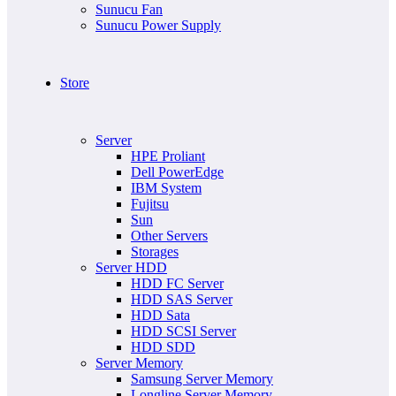
Sunucu Fan
Sunucu Power Supply
Store
Server
HPE Proliant
Dell PowerEdge
IBM System
Fujitsu
Sun
Other Servers
Storages
Server HDD
HDD FC Server
HDD SAS Server
HDD Sata
HDD SCSI Server
HDD SDD
Server Memory
Samsung Server Memory
Longline Server Memory