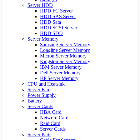
Server HDD
HDD FC Server
HDD SAS Server
HDD Sata
HDD SCSI Server
HDD SDD
Server Memory
Samsung Server Memory
Longline Server Memory
Micron Server Memory
Kingston Server Memory
IBM Server Memory
Dell Server Memory
HP Server Memory
CPU and Heatsink
Server Fan
Power Supply
Battery
Server Cards
HBA Card
Netword Card
Raid Card
Server Cards
Server Parts