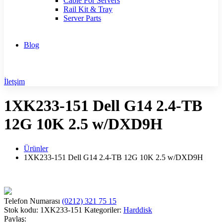
Cable For Servers
Rail Kit & Tray
Server Parts
Blog
İletşim
1XK233-151 Dell G14 2.4-TB
12G 10K 2.5 w/DXD9H
Ürünler
1XK233-151 Dell G14 2.4-TB 12G 10K 2.5 w/DXD9H
Telefon Numarası
(0212) 321 75 15
Stok kodu:
1XK233-151
Kategoriler:
Harddisk
Paylaş: