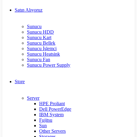
Satın Alıyoruz
Sunucu
Sunucu HDD
Sunucu Kart
Sunucu Bellek
Sunucu İşlemci
Sunucu Heatsink
Sunucu Fan
Sunucu Power Supply
Store
Server
HPE Proliant
Dell PowerEdge
IBM System
Fujitsu
Sun
Other Servers
Storages