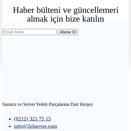
Haber
bülteni
ve
güncellemeri
almak
için
bize
katılın
Abone Ol
Sunucu ve Server Yedek Parçalarına Dair Herşey
(0212) 321 75 15
info@2elserver.com