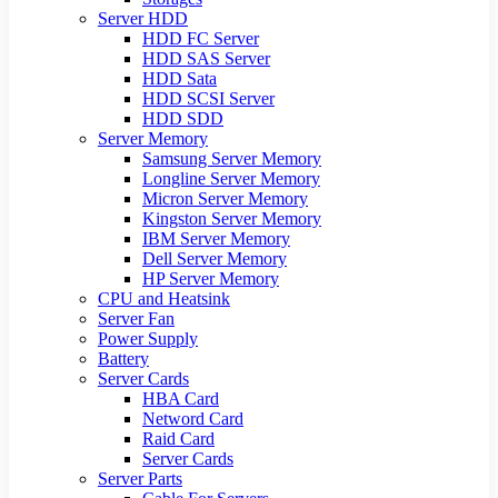
Server HDD
HDD FC Server
HDD SAS Server
HDD Sata
HDD SCSI Server
HDD SDD
Server Memory
Samsung Server Memory
Longline Server Memory
Micron Server Memory
Kingston Server Memory
IBM Server Memory
Dell Server Memory
HP Server Memory
CPU and Heatsink
Server Fan
Power Supply
Battery
Server Cards
HBA Card
Netword Card
Raid Card
Server Cards
Server Parts