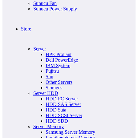
Sunucu Fan
Sunucu Power Supply
Store
Server
HPE Proliant
Dell PowerEdge
IBM System
Fujitsu
Sun
Other Servers
Storages
Server HDD
HDD FC Server
HDD SAS Server
HDD Sata
HDD SCSI Server
HDD SDD
Server Memory
Samsung Server Memory
Longline Server Memory