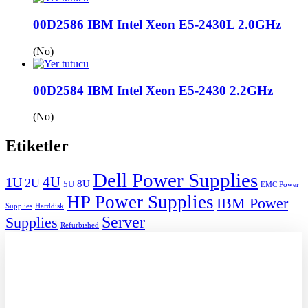
00D2586 IBM Intel Xeon E5-2430L 2.0GHz
(No)
00D2584 IBM Intel Xeon E5-2430 2.2GHz
(No)
Etiketler
Dell Power Supplies
1U
4U
2U
8U
5U
EMC Power
HP Power Supplies
IBM Power
Supplies
Harddisk
Server
Supplies
Refurbished